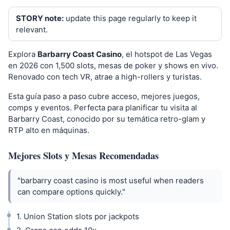
STORY note:
update this page regularly to keep it
relevant.
Explora
Barbarry Coast Casino
, el hotspot de Las Vegas
en 2026 con 1,500 slots, mesas de poker y shows en vivo.
Renovado con tech VR, atrae a high-rollers y turistas.
Esta guía paso a paso cubre acceso, mejores juegos,
comps y eventos. Perfecta para planificar tu visita al
Barbarry Coast, conocido por su temática retro-glam y
RTP alto en máquinas.
Mejores Slots y Mesas Recomendadas
"barbarry coast casino is most useful when readers
can compare options quickly."
1. Union Station slots por jackpots