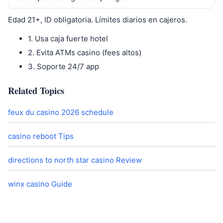
Edad 21+, ID obligatoria. Límites diarios en cajeros.
1. Usa caja fuerte hotel
2. Evita ATMs casino (fees altos)
3. Soporte 24/7 app
Related Topics
feux du casino 2026 schedule
casino reboot Tips
directions to north star casino Review
winx casino Guide