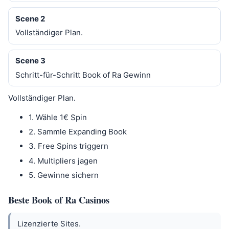
Scene 2
Vollständiger Plan.
Scene 3
Schritt-für-Schritt Book of Ra Gewinn
Vollständiger Plan.
1. Wähle 1€ Spin
2. Sammle Expanding Book
3. Free Spins triggern
4. Multipliers jagen
5. Gewinne sichern
Beste Book of Ra Casinos
Lizenzierte Sites.