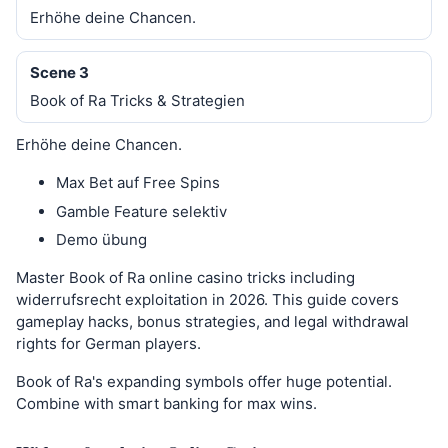
Erhöhe deine Chancen.
Scene 3
Book of Ra Tricks & Strategien
Erhöhe deine Chancen.
Max Bet auf Free Spins
Gamble Feature selektiv
Demo übung
Master Book of Ra online casino tricks including
widerrufsrecht exploitation in 2026. This guide covers
gameplay hacks, bonus strategies, and legal withdrawal
rights for German players.
Book of Ra's expanding symbols offer huge potential.
Combine with smart banking for max wins.