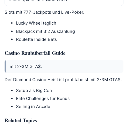
Slots mit 777-Jackpots und Live-Poker.
Lucky Wheel täglich
Blackjack mit 3:2 Auszahlung
Roulette Inside Bets
Casino Raubüberfall Guide
mit 2-3M GTA$.
Der Diamond Casino Heist ist profitabelst mit 2-3M GTA$.
Setup als Big Con
Elite Challenges für Bonus
Selling in Arcade
Related Topics