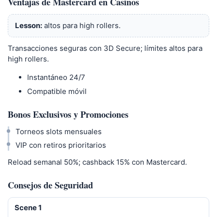
Ventajas de Mastercard en Casinos
Lesson:
altos para high rollers.
Transacciones seguras con 3D Secure; límites altos para
high rollers.
Instantáneo 24/7
Compatible móvil
Bonos Exclusivos y Promociones
Torneos slots mensuales
VIP con retiros prioritarios
Reload semanal 50%; cashback 15% con Mastercard.
Consejos de Seguridad
Scene 1