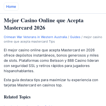
Home
Mejor Casino Online que Acepta
Mastercard 2026
Crimean War Veterans in Western Australia
/
Guides
/
mejor casino
online que acepta mastercard Tips
El mejor casino online que acepta Mastercard en 2026
ofrece depósitos instantáneos, bonos generosos y miles
de slots. Plataformas como Betsson y 888 Casino lideran
con seguridad SSL y retiros rápidos para jugadores
hispanohablantes.
Esta guía destaca tips para maximizar tu experiencia con
tarjetas Mastercard en casinos top.
Related Topics