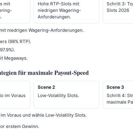
s mit
Hohe RTP-Slots mit
Schritt 3: T
ering-
niedrigen Wagering-
Slots 2026
.
Anforderungen.
mit niedrigen Wagering-Anforderungen.
ers (98% RTP).
97.9%).
it Megaways.
rategien für maximale Payout-Speed
Scene 2
Scene 3
nto im Voraus
Low-Volatility Slots.
Schritt 4: St
maximale P
 im Voraus und wähle Low-Volatility Slots.
vor erstem Gewinn.