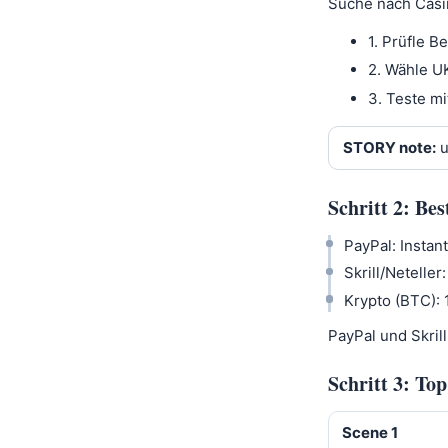
Suche nach Casin
1. Prüfle 
2. Wähle U
3. Teste mi
STORY note:
u
Schritt 2: Be
PayPal: Instant
Skrill/Neteller
Krypto (BTC): 
PayPal und Skril
Schritt 3: Top
Scene 1