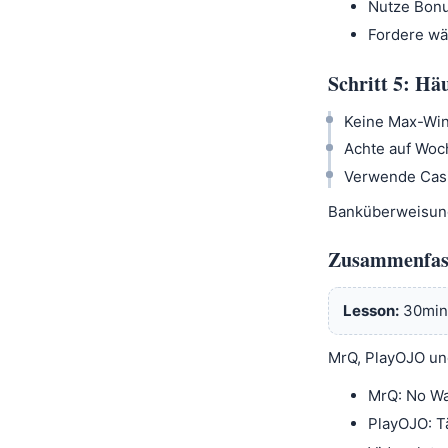
Nutze Bonu
Fordere wä
Schritt 5: Hä
Keine Max-Wins
Achte auf Wo
Verwende Casin
Banküberweisung
Zusammenfassu
Lesson:
30min 
MrQ, PlayOJO und
MrQ: No Wag
PlayOJO: T