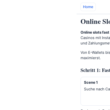
Home
Online Sl
Online slots fas
Casinos mit Insta
und Zahlungsmet
Von E-Wallets bi
maximierst.
Schritt 1: Fa
Scene 1
Suche nach Ca