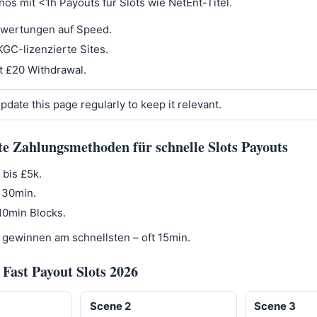
os mit <1h Payouts für Slots wie NetEnt-Titel.
Bewertungen auf Speed.
KGC-lizenzierte Sites.
t £20 Withdrawal.
pdate this page regularly to keep it relevant.
ste Zahlungsmethoden für schnelle Slots Payouts
 bis £5k.
: 30min.
10min Blocks.
l gewinnen am schnellsten – oft 15min.
 Fast Payout Slots 2026
Scene 2
Scene 3