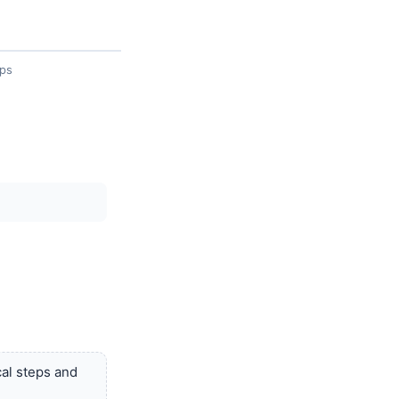
ips
cal steps and