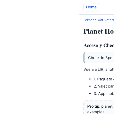
Home
Crimean War Vetera
Planet Ho
Acceso y Chec
Check-in 3pm
Vuela a LIR; shu
1. Paquete
2. Valet pa
3. App mob
Pro tip:
planet 
examples.