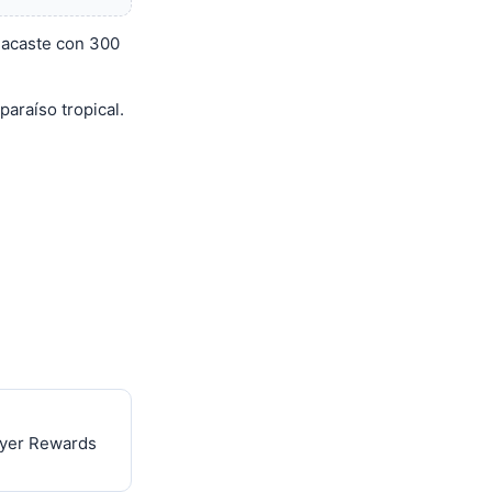
anacaste con 300
araíso tropical.
yer Rewards