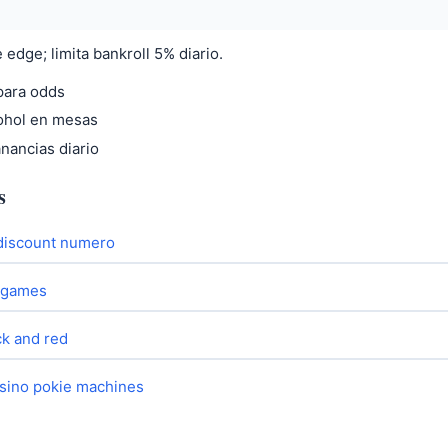
edge; limita bankroll 5% diario.
para odds
cohol en mesas
anancias diario
s
discount numero
 games
ck and red
sino pokie machines