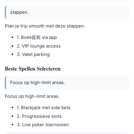
stappen.
Plan je trip smooth met deze stappen.
1. Boek提前 via app
2. VIP lounge access
3. Valet parking
Beste Spellen Selecteren
Focus op high-limit areas.
Focus op high-limit areas.
1. Blackjack met side bets
2. Progressieve slots
3. Live poker toernooien