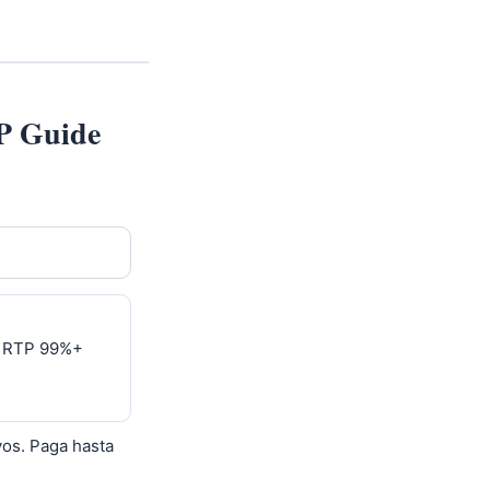
P Guide
: RTP 99%+
vos. Paga hasta