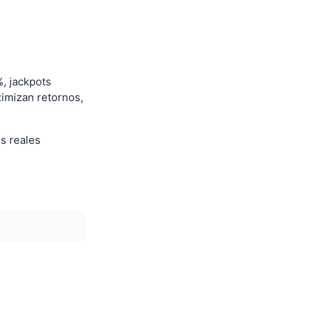
, jackpots
aximizan retornos,
s reales