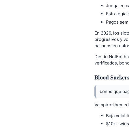
Juega en c
Estrategia
Pagos sema
En 2026, los slo
progresivos y vol
basados en datos
Desde NetEnt ha
verificados, bo
Blood Sucker
bonos que pag
Vampiro-themed s
Baja volatil
$10k+ win