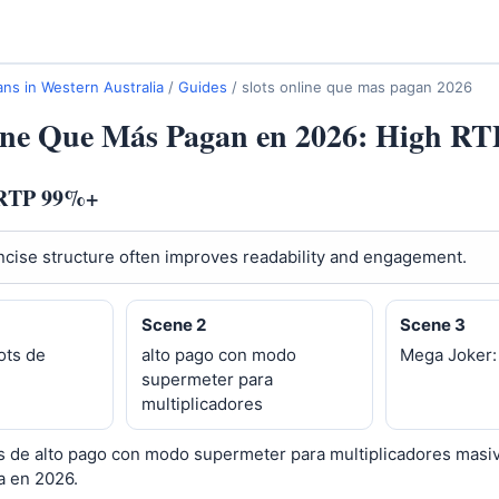
ns in Western Australia
/
Guides
/
slots online que mas pagan 2026
ine Que Más Pagan en 2026: High RT
 RTP 99%+
cise structure often improves readability and engagement.
Scene 2
Scene 3
lots de
alto pago con modo
Mega Joker
supermeter para
multiplicadores
ots de alto pago con modo supermeter para multiplicadores masi
a en 2026.